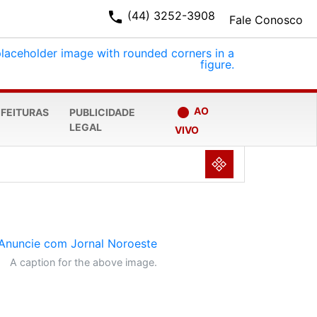
phone
(44) 3252-3908
Fale Conosco
fiber_manual_record
AO
EFEITURAS
PUBLICIDADE
LEGAL
VIVO
NULL
A caption for the above image.