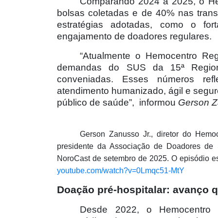
Comparando 2024 a 2025, o He
bolsas coletadas e de 40% nas trans
estratégias adotadas, como o fo
engajamento de doadores regulares.
“Atualmente o Hemocentro Re
demandas do SUS da 15ª Region
conveniadas. Esses números ref
atendimento humanizado, ágil e segu
público de saúde”,
informou
Gerson Z
Gerson Zanusso Jr., diretor do Hemo
presidente da Associação de Doadores de 
NoroCast de setembro de 2025. O episódio es
youtube.com/watch?v=0Lmqc51-MtY
Doação pré-hospitalar: avanço 
Desde 2022, o Hemocentro R