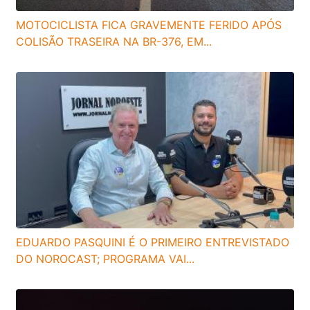
MOTOCICLISTA FICA GRAVEMENTE FERIDO APÓS
COLISÃO TRASEIRA NA BR-376, EM...
EDUARDO PASQUINI É O PRIMEIRO ENTREVISTADO
DO NOROCAST; PROGRAMA VAI...