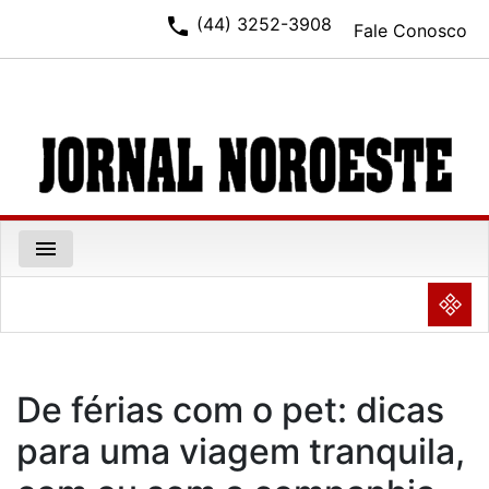
phone
(44) 3252-3908
Fale Conosco
menu
NULL
De férias com o pet: dicas
para uma viagem tranquila,