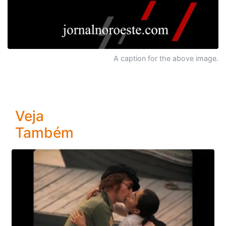
A caption for the above image.
Veja
Também