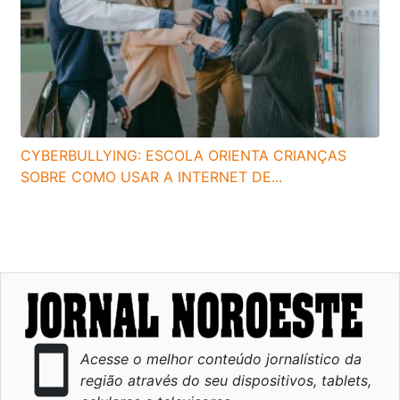
CYBERBULLYING: ESCOLA ORIENTA CRIANÇAS
SOBRE COMO USAR A INTERNET DE...
smartphone
Acesse o melhor conteúdo jornalístico da
região através do seu dispositivos, tablets,