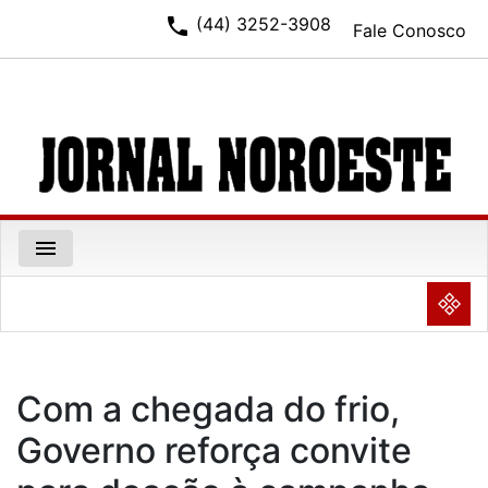
phone
(44) 3252-3908
Fale Conosco
menu
NULL
Com a chegada do frio,
Governo reforça convite