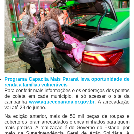
Programa Capacita Mais Paraná leva oportunidade de
renda a famílias vulneráveis
Para conferir mais informações e os endereços dos pontos
de coleta em cada município, é só acessar o site da
campanha
www.aqueceparana.pr.gov.br
. A arrecadação
vai até 28 de junho.
Na edição anterior, mais de 50 mil peças de roupas e
cobertores foram arrecadados e encaminhados para quem
mais precisa. A realização é do Governo do Estado, por
meio da Superintendência Geral de Ação Solidária. A