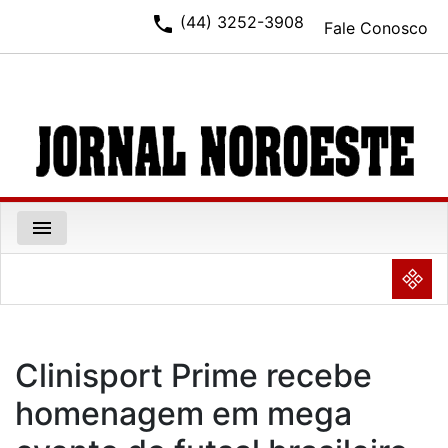
phone
(44) 3252-3908
Fale Conosco
menu
NULL
Clinisport Prime recebe
homenagem em mega