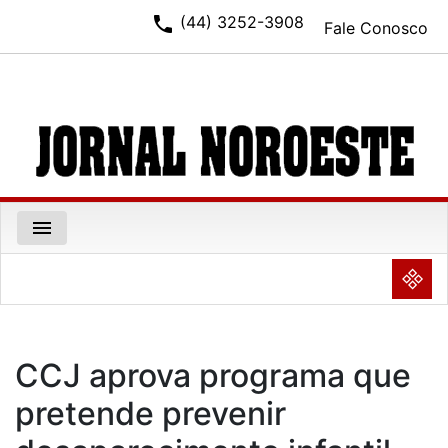
phone
(44) 3252-3908
Fale Conosco
menu
NULL
CCJ aprova programa que
pretende prevenir