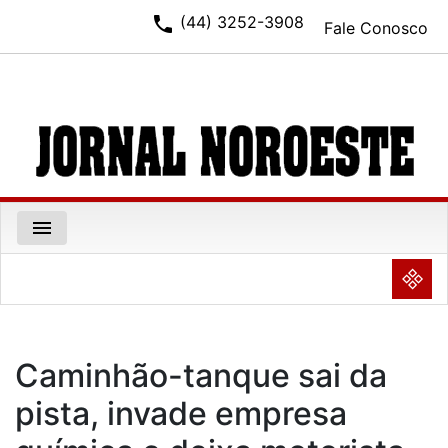
phone
(44) 3252-3908
Fale Conosco
menu
NULL
Caminhão-tanque sai da
pista, invade empresa