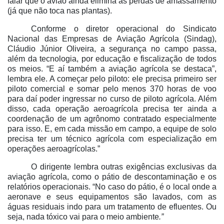
falar que o avião ainda elimina as perdas de amassamento
(já que não toca nas plantas).
Conforme o diretor operacional do Sindicato
Nacional das Empresas de Aviação Agrícola (Sindag),
Cláudio Júnior Oliveira, a segurança no campo passa,
além da tecnologia, por educação e fiscalização de todos
os meios. “E aí também a aviação agrícola se destaca”,
lembra ele. A começar pelo piloto: ele precisa primeiro ser
piloto comercial e somar pelo menos 370 horas de voo
para daí poder ingressar no curso de piloto agrícola. Além
disso, cada operação aeroagrícola precisa ter ainda a
coordenação de um agrônomo contratado especialmente
para isso. E, em cada missão em campo, a equipe de solo
precisa ter um técnico agrícola com especialização em
operações aeroagrícolas.”
O dirigente lembra outras exigências exclusivas da
aviação agrícola, como o pátio de descontaminação e os
relatórios operacionais. “No caso do pátio, é o local onde a
aeronave e seus equipamentos são lavados, com as
águas residuais indo para um tratamento de efluentes. Ou
seja, nada tóxico vai para o meio ambiente
.”