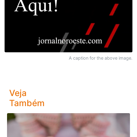
A caption for the above image.
Veja
Também