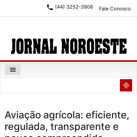
phone
(44) 3252-3908
Fale Conosco
menu
NULL
Aviação agrícola: eficiente,
regulada, transparente e