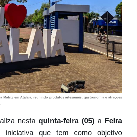
 Matriz em Atalaia, reunindo produtos artesanais, gastronomia e atrações
m
ealiza nesta
quinta-feira (05)
a
Feira
, iniciativa que tem como objetivo