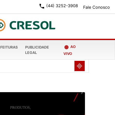
phone
(44) 3252-3908
Fale Conosco
fiber_manual_record
AO
EFEITURAS
PUBLICIDADE
LEGAL
VIVO
NULL