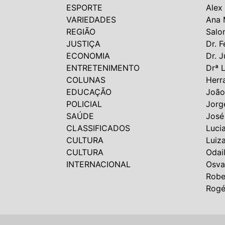
ESPORTE
Alex
VARIEDADES
Ana 
REGIÃO
Salo
JUSTIÇA
Dr. F
ECONOMIA
Dr. J
ENTRETENIMENTO
Drª 
COLUNAS
Herr
EDUCAÇÃO
João
POLICIAL
Jorg
SAÚDE
José
CLASSIFICADOS
Luci
CULTURA
Luiz
CULTURA
Odai
INTERNACIONAL
Osva
Robe
Rogé