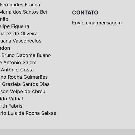
 Fernandes França
Maria dos Santos Bei
CONTATO
mão
Envie uma mensagem
elipe Figueira
uarez de Oliveira
Luana Vasconcelos
adon
 Bruno Dacome Bueno
e Antonio Salem
 Antônio Costa
ano Rocha Guimarães
a Graziela Santos Dias
lson Volpe de Abreu
ldo Vidual
rth Fabris
rio Luís da Rocha Seixas