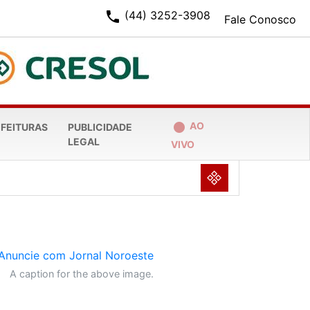
phone
(44) 3252-3908
Fale Conosco
fiber_manual_record
AO
EFEITURAS
PUBLICIDADE
LEGAL
VIVO
NULL
A caption for the above image.