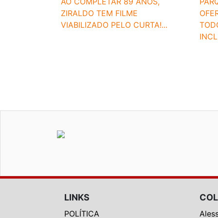
AO COMPLETAR 89 ANOS,
PAR
ZIRALDO TEM FILME
OFE
VIABILIZADO PELO CURTA!...
TOD
INCL
LINKS
COL
POLÍTICA
Ales