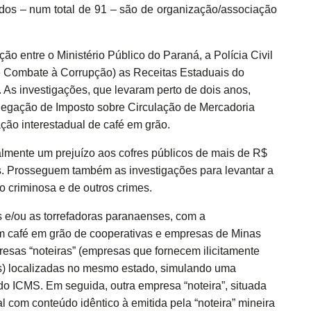
ados – num total de 91 – são de organização/associação
o entre o Ministério Público do Paraná, a Polícia Civil
e Combate à Corrupção) as Receitas Estaduais do
 As investigações, que levaram perto de dois anos,
egação de Imposto sobre Circulação de Mercadoria
ção interestadual de café em grão.
ialmente um prejuízo aos cofres públicos de mais de R$
s. Prosseguem também as investigações para levantar a
o criminosa e de outros crimes.
 e/ou as torrefadoras paranaenses, com a
ram café em grão de cooperativas e empresas de Minas
resas “noteiras” (empresas que fornecem ilicitamente
ros) localizadas no mesmo estado, simulando uma
 do ICMS. Em seguida, outra empresa “noteira”, situada
l com conteúdo idêntico à emitida pela “noteira” mineira