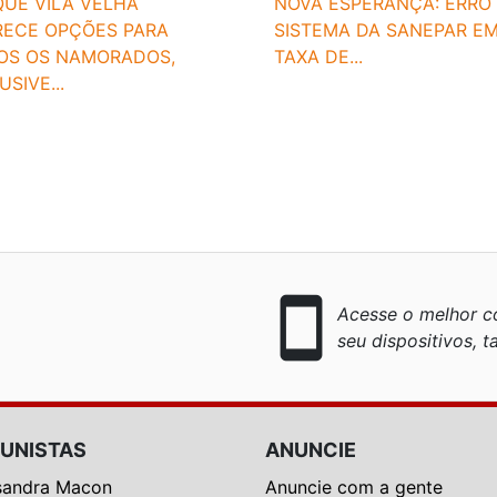
QUE VILA VELHA
NOVA ESPERANÇA: ERRO
RECE OPÇÕES PARA
SISTEMA DA SANEPAR EM
OS OS NAMORADOS,
TAXA DE...
USIVE...
smartphone
Acesse o melhor co
seu dispositivos, ta
UNISTAS
ANUNCIE
sandra Macon
Anuncie com a gente