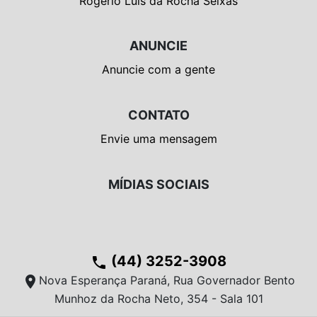
Rogério Luís da Rocha Seixas
ANUNCIE
Anuncie com a gente
CONTATO
Envie uma mensagem
MÍDIAS SOCIAIS
(44) 3252-3908
phone
location_on
Nova Esperança Paraná, Rua Governador Bento
Munhoz da Rocha Neto, 354 - Sala 101