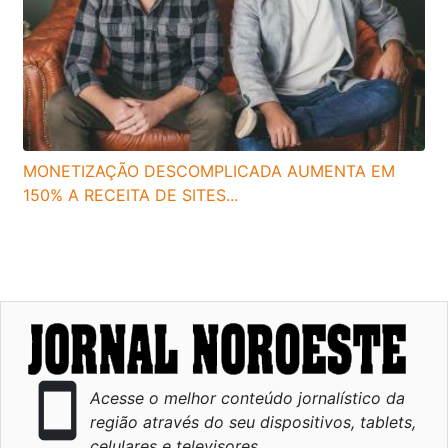
MONETIZAÇÃO DESCOMPLICADA AUMENTA EM
150% A RECEITA DE SITES...
smartphone
Acesse o melhor conteúdo jornalístico da
região através do seu dispositivos, tablets,
celulares e televisores.