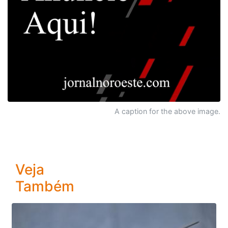
A caption for the above image.
Veja
Também