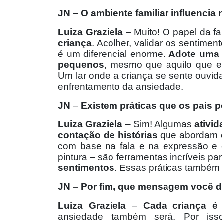
JN
–
O ambiente familiar influencia
Luiza Graziela
– Muito! O papel da fa
criança
. Acolher, validar os sentime
é um diferencial enorme.
Adote uma 
pequenos
, mesmo que aquilo que e
Um lar onde a criança se sente ouvida 
enfrentamento da ansiedade.
JN
–
Existem práticas que os pais p
Luiza Graziela
– Sim! Algumas
ativi
contação de histórias
que abordam e
com base na fala e na expressão e
pintura – são ferramentas incríveis pa
sentimentos
. Essas práticas também e
JN
– Por fim, que mensagem você de
Luiza Graziela
–
Cada criança é
ansiedade também será. Por isso