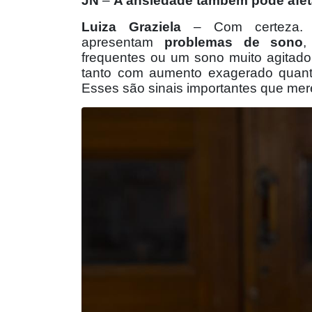
JN
–
A ansiedade também pode afet
Luiza Graziela
– Com certeza. C
apresentam
problemas de sono
,
frequentes ou um sono muito agitado
tanto com aumento exagerado quanto
Esses são sinais importantes que me