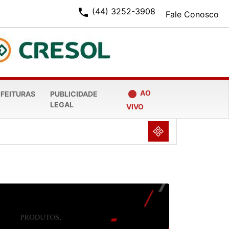
phone
(44) 3252-3908
Fale Conosco
fiber_manual_record
AO
EFEITURAS
PUBLICIDADE
LEGAL
VIVO
NULL