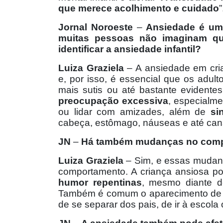
que merece acolhimento e cuidado
”
Jornal Noroeste
–
Ansiedade é um
muitas pessoas não imaginam qu
identificar a ansiedade infantil?
Luiza Graziela
– A ansiedade em cri
e, por isso, é essencial que os adul
mais sutis ou até bastante evidente
preocupação excessiva
, especialme
ou lidar com amizades, além de
si
cabeça, estômago, náuseas e até can
JN
–
Há também mudanças no com
Luiza Graziela
– Sim, e essas mudan
comportamento. A criança ansiosa p
humor repentinas
, mesmo diante d
Também é comum o aparecimento d
de se separar dos pais, de ir à escola