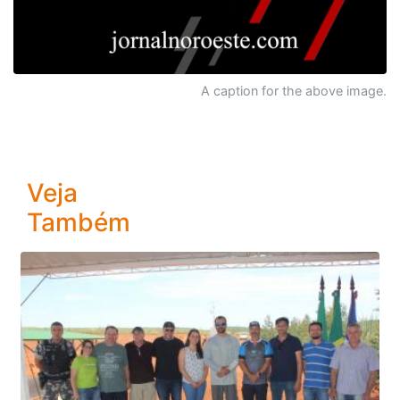
A caption for the above image.
Veja
Também