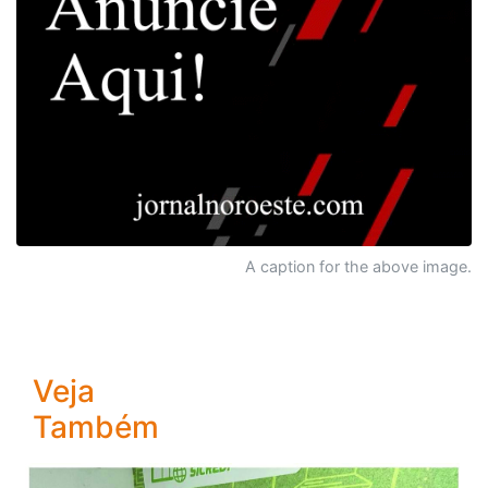
A caption for the above image.
Veja
Também