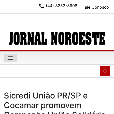
phone
(44) 3252-3908
Fale Conosco
menu
NULL
Sicredi União PR/SP e
Cocamar promovem