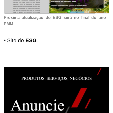
Próxima atualização do ESG será no final do ano -
PMM
• Site
do
ESG
.