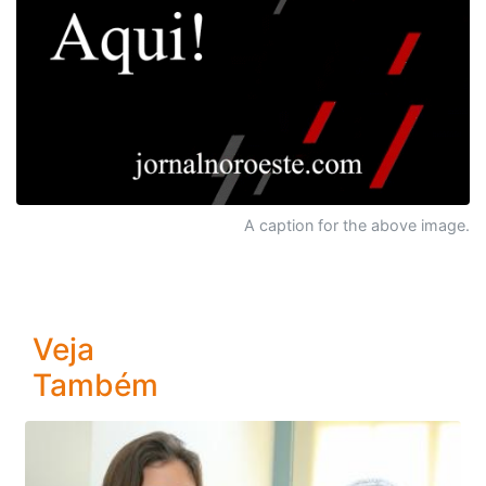
A caption for the above image.
Veja
Também