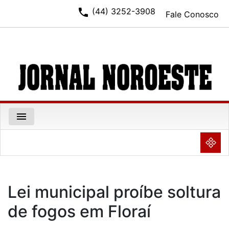
phone
(44) 3252-3908
Fale Conosco
menu
NULL
Lei municipal proíbe soltura
de fogos em Floraí