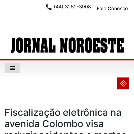
phone
(44) 3252-3908
Fale Conosco
menu
NULL
Fiscalização eletrônica na
avenida Colombo visa