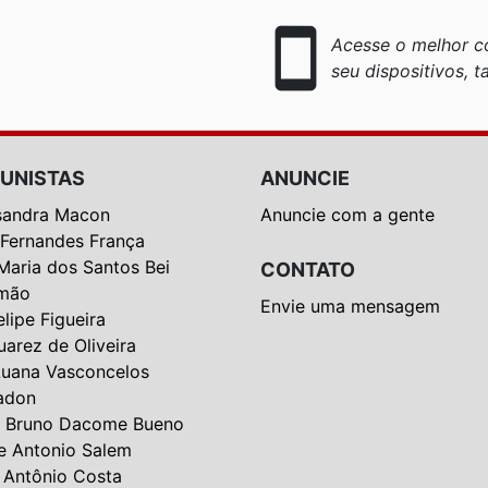
smartphone
Acesse o melhor co
seu dispositivos, ta
UNISTAS
ANUNCIE
sandra Macon
Anuncie com a gente
 Fernandes França
Maria dos Santos Bei
CONTATO
mão
Envie uma mensagem
elipe Figueira
uarez de Oliveira
Luana Vasconcelos
adon
 Bruno Dacome Bueno
e Antonio Salem
 Antônio Costa