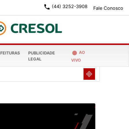
phone
(44) 3252-3908
Fale Conosco
fiber_manual_record
AO
EFEITURAS
PUBLICIDADE
LEGAL
VIVO
NULL