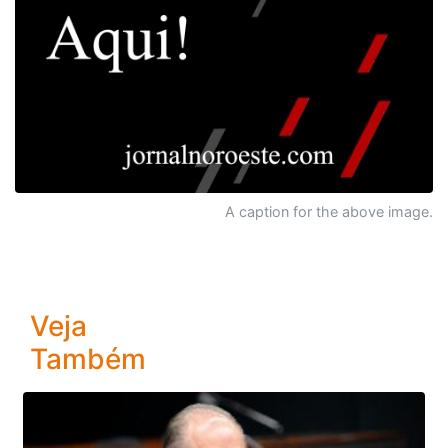
A caption for the above image.
Veja
Também