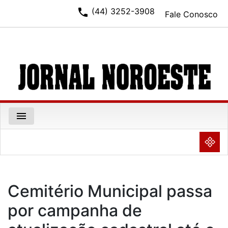
phone
(44) 3252-3908
Fale Conosco
menu
NULL
Cemitério Municipal passa
por campanha de