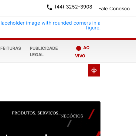
phone
(44) 3252-3908
Fale Conosco
fiber_manual_record
AO
EFEITURAS
PUBLICIDADE
LEGAL
VIVO
NULL