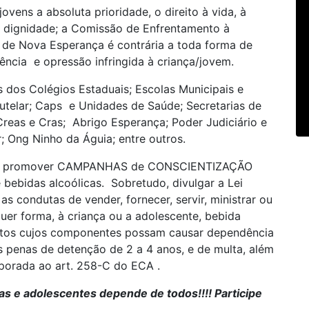
ovens a absoluta prioridade, o direito à vida, à
, a dignidade; a Comissão de Enfrentamento à
s de Nova Esperança é contrária a toda forma de
olência e opressão infringida à criança/jovem.
dos Colégios Estaduais; Escolas Municipais e
utelar; Caps e Unidades de Saúde; Secretarias de
Creas e Cras; Abrigo Esperança; Poder Judiciário e
; Ong Ninho da Águia; entre outros.
ho promover CAMPANHAS de CONSCIENTIZAÇÃO
 bebidas alcoólicas. Sobretudo, divulgar a Lei
s condutas de vender, fornecer, servir, ministrar ou
quer forma, à criança ou a adolescente, bebida
odutos cujos componentes possam causar dependência
 às penas de detenção de 2 a 4 anos, e de multa, além
orporada ao art. 258-C do ECA .
as e adolescentes depende de todos!!!! Participe