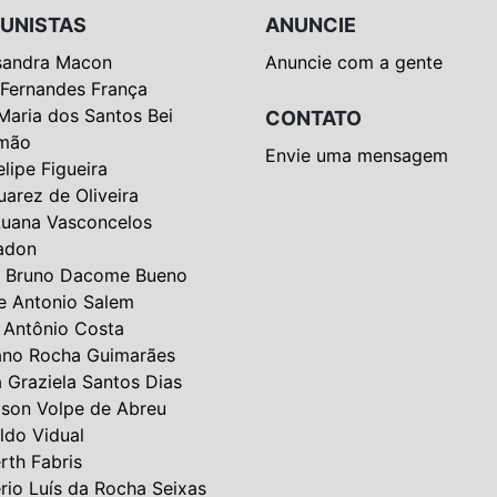
UNISTAS
ANUNCIE
sandra Macon
Anuncie com a gente
 Fernandes França
Maria dos Santos Bei
CONTATO
mão
Envie uma mensagem
elipe Figueira
uarez de Oliveira
Luana Vasconcelos
adon
 Bruno Dacome Bueno
e Antonio Salem
 Antônio Costa
ano Rocha Guimarães
a Graziela Santos Dias
lson Volpe de Abreu
ldo Vidual
rth Fabris
rio Luís da Rocha Seixas