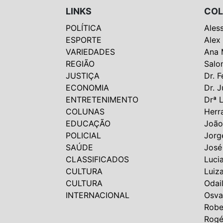
LINKS
COL
POLÍTICA
Ales
ESPORTE
Alex
VARIEDADES
Ana 
REGIÃO
Salo
JUSTIÇA
Dr. F
ECONOMIA
Dr. J
ENTRETENIMENTO
Drª 
COLUNAS
Herr
EDUCAÇÃO
João
POLICIAL
Jorg
SAÚDE
José
CLASSIFICADOS
Luci
CULTURA
Luiz
CULTURA
Odai
INTERNACIONAL
Osva
Robe
Rogé