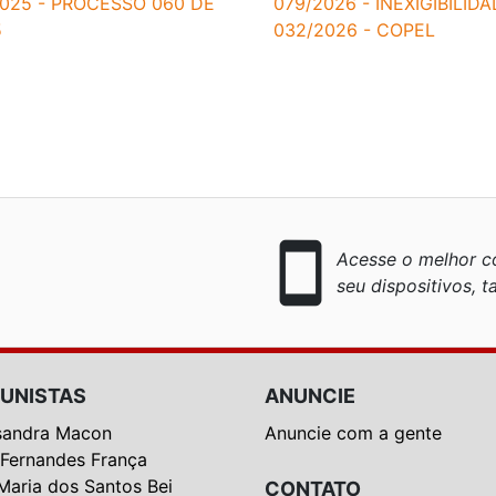
025 - PROCESSO 060 DE
079/2026 - INEXIGIBILID
5
032/2026 - COPEL
smartphone
Acesse o melhor co
seu dispositivos, ta
UNISTAS
ANUNCIE
sandra Macon
Anuncie com a gente
 Fernandes França
Maria dos Santos Bei
CONTATO