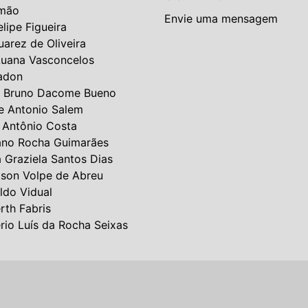
mão
Envie uma mensagem
elipe Figueira
uarez de Oliveira
Luana Vasconcelos
adon
 Bruno Dacome Bueno
e Antonio Salem
 Antônio Costa
ano Rocha Guimarães
a Graziela Santos Dias
lson Volpe de Abreu
ldo Vidual
rth Fabris
rio Luís da Rocha Seixas