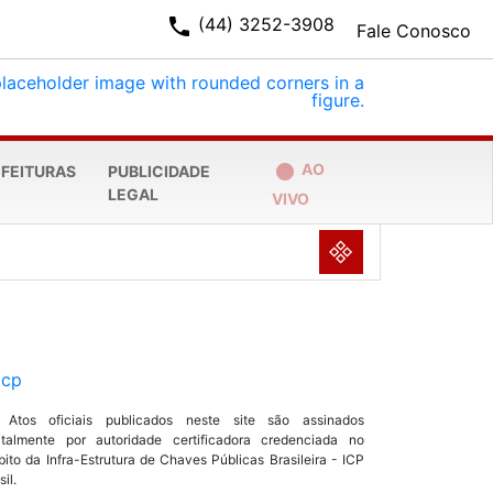
phone
(44) 3252-3908
Fale Conosco
fiber_manual_record
AO
EFEITURAS
PUBLICIDADE
LEGAL
VIVO
NULL
 Atos oficiais publicados neste site são assinados
italmente por autoridade certificadora credenciada no
ito da Infra-Estrutura de Chaves Públicas Brasileira - ICP
sil.