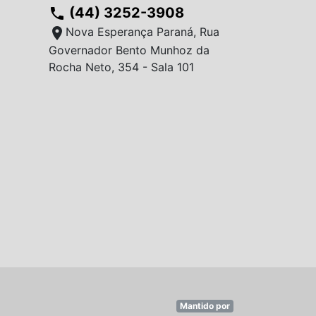
(44) 3252-3908
phone
location_on
Nova Esperança Paraná, Rua
Governador Bento Munhoz da
Rocha Neto, 354 - Sala 101
Mantido por