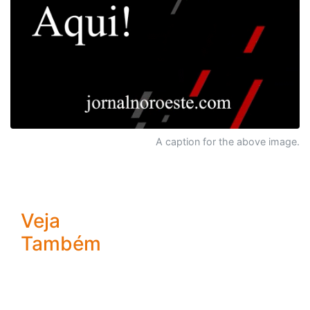
A caption for the above image.
Veja
Também