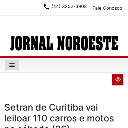
phone
(44) 3252-3908
Fale Conosco
menu
NULL
Setran de Curitiba vai
leiloar 110 carros e motos