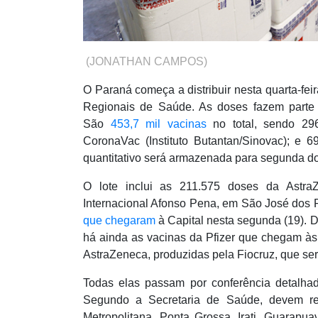
(JONATHAN CAMPOS)
O Paraná começa a distribuir nesta quarta-fei
Regionais de Saúde. As doses fazem parte d
São
453,7 mil vacinas
no total, sendo 296
CoronaVac (Instituto Butantan/Sinovac); e 6
quantitativo será armazenada para segunda do
O lote inclui as 211.575 doses da AstraZ
Internacional Afonso Pena, em São José dos P
que chegaram
à Capital nesta segunda (19). D
há ainda as vacinas da Pfizer que chegam às 
AstraZeneca, produzidas pela Fiocruz, que ser
Todas elas passam por conferência detalh
Segundo a Secretaria de Saúde, devem rec
Metropolitana, Ponta Grossa, Irati, Guarapua