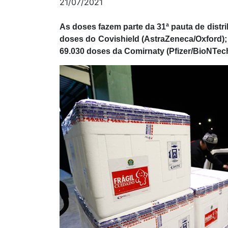
21/07/2021
As doses fazem parte da 31ª pauta de distri
doses do Covishield (AstraZeneca/Oxford); 
69.030 doses da Comirnaty (Pfizer/BioNTech