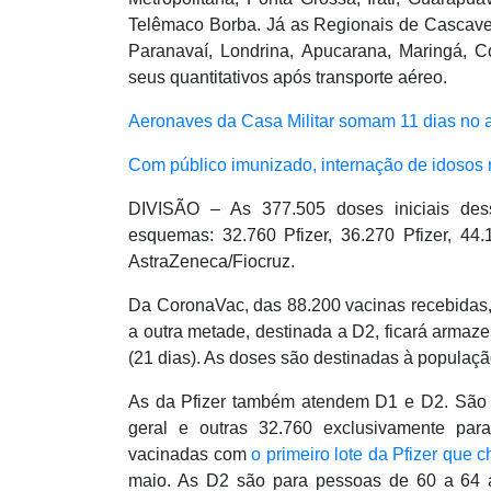
Telêmaco Borba. Já as Regionais de Cascave
Paranavaí, Londrina, Apucarana, Maringá, Co
seus quantitativos após transporte aéreo.
Aeronaves da Casa Militar somam 11 dias no 
Com público imunizado, internação de idosos
DIVISÃO – As 377.505 doses iniciais des
esquemas: 32.760 Pfizer, 36.270 Pfizer, 4
AstraZeneca/Fiocruz.
Da CoronaVac, das 88.200 vacinas recebidas,
a outra metade, destinada a D2, ficará armaz
(21 dias). As doses são destinadas à populaçã
As da Pfizer também atendem D1 e D2. São 
geral e outras 32.760 exclusivamente pa
vacinadas com
o primeiro lote da Pfizer que
maio. As D2 são para pessoas de 60 a 64 a