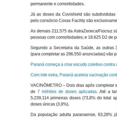
permanente e comorbidades.
Já as doses da Covishield são subdivididas 
pelo consórcio Covax Facility são exclusivam
As demais 211.575 da AstraZeneca/Fiocruz s
pessoas com comorbidades; e 18.625 D2 de p
Segundo a Secretaria da Saúde, as outras 
(para completar as 296.550 anunciadas) vão p
Paraná começa a criar escudo coletivo contra 
Com lote extra, Paraná acelera vacinação cont
VACINÔMETRO – Dois dias após completar se
de
7 milhões de doses aplicadas
. Até a ta
5.239.114 primeiras doses (73,8% do total a
doses únicas (3,9%).
Da população adulta paranaense, 63,28% j