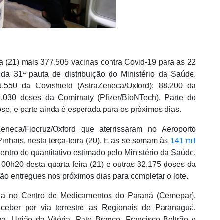
ra (21) mais 377.505 vacinas contra Covid-19 para as 22
a 31ª pauta de distribuição do Ministério da Saúde.
.550 da Covishield (AstraZeneca/Oxford); 88.200 da
9.030 doses da Comirnaty (Pfizer/BioNTech). Parte do
se, e parte ainda é esperada para os próximos dias.
eneca/Fiocruz/Oxford que aterrissaram no Aeroporto
inhais, nesta terça-feira (20). Elas se somam às
141 mil
entro do quantitativo estimado pelo Ministério da Saúde,
00h20 desta quarta-feira (21) e outras 32.175 doses da
ão entregues nos próximos dias para completar o lote.
ada no Centro de Medicamentos do Paraná (Cemepar).
eber por via terrestre as Regionais de Paranaguá,
va, União da Vitória, Pato Branco, Francisco Beltrão e