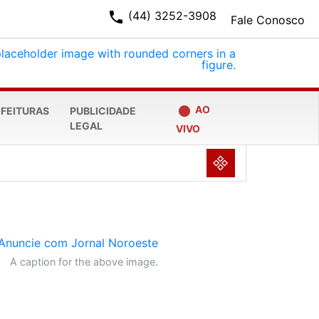
phone
(44) 3252-3908
Fale Conosco
fiber_manual_record
AO
EFEITURAS
PUBLICIDADE
LEGAL
VIVO
NULL
A caption for the above image.