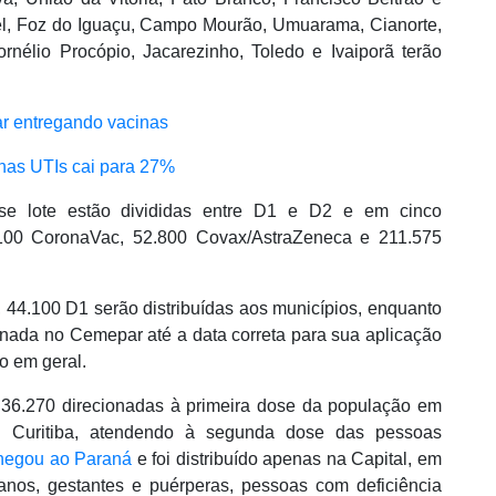
l, Foz do Iguaçu, Campo Mourão, Umuarama, Cianorte,
rnélio Procópio, Jacarezinho, Toledo e Ivaiporã terão
ar entregando vacinas
 nas UTIs cai para 27%
se lote estão divididas entre D1 e D2 e em cinco
4.100 CoronaVac, 52.800 Covax/AstraZeneca e 211.575
 44.100 D1 serão distribuídas aos municípios, enquanto
enada no Cemepar até a data correta para sua aplicação
o em geral.
36.270 direcionadas à primeira dose da população em
ra Curitiba, atendendo à segunda dose das pessoas
 chegou ao Paraná
e foi distribuído apenas na Capital, em
nos, gestantes e puérperas, pessoas com deficiência