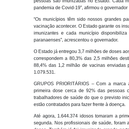
pessoas são imunizadas no Estado. Cada m
pandemia de Covid-19”, afirmou o governador 
“Os municípios têm sido nossos grandes par
vacinação acontecer. O Estado garante os insu
imunizantes e cada município disponibiliza
paranaenses”, acrescentou o governador.
O Estado já entregou 3,7 milhões de doses ao
correspondem a 80,3% das 2,5 milhões dest
88,4% das 1,2 milhão de vacinas enviadas 
1.079.531.
GRUPOS PRIORITÁRIOS – Com a marca ating
primeira dose cerca de 92% das pessoas
trabalhadores de saúde do que o previsto ini
estão contratados para fazer frente à doença.
Até agora, 1.644.374 idosos tomaram a pri
segunda. Nos profissionais de saúde, foram 