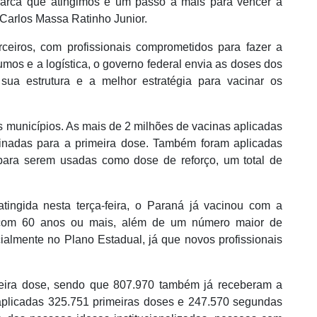
arca que atingimos é um passo a mais para vencer a
Carlos Massa Ratinho Junior.
ceiros, com profissionais comprometidos para fazer a
mos e a logística, o governo federal envia as doses dos
 sua estrutura e a melhor estratégia para vacinar os
s municípios. As mais de 2 milhões de vacinas aplicadas
inadas para a primeira dose. Também foram aplicadas
para serem usadas como dose de reforço, um total de
ida nesta terça-feira, o Paraná já vacinou com a
 com 60 anos ou mais, além de um número maior de
cialmente no Plano Estadual, já que novos profissionais
meira dose, sendo que 807.970 também já receberam a
aplicadas 325.751 primeiras doses e 247.570 segundas