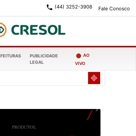
phone
(44) 3252-3908
Fale Conosco
fiber_manual_record
AO
EFEITURAS
PUBLICIDADE
LEGAL
VIVO
NULL