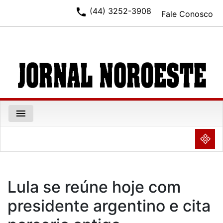
phone
(44) 3252-3908
Fale Conosco
menu
NULL
Lula se reúne hoje com
presidente argentino e cita