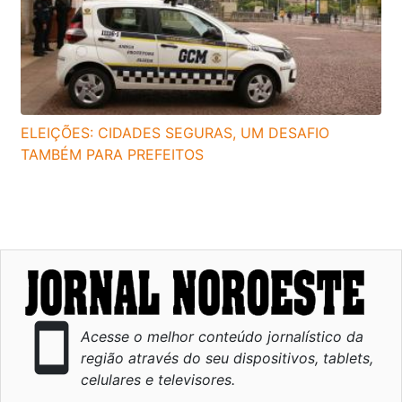
ELEIÇÕES: CIDADES SEGURAS, UM DESAFIO
TAMBÉM PARA PREFEITOS
smartphone
Acesse o melhor conteúdo jornalístico da
região através do seu dispositivos, tablets,
celulares e televisores.