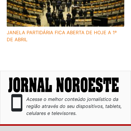
JANELA PARTIDÁRIA FICA ABERTA DE HOJE A 1º
DE ABRIL
smartphone
Acesse o melhor conteúdo jornalístico da
região através do seu dispositivos, tablets,
celulares e televisores.