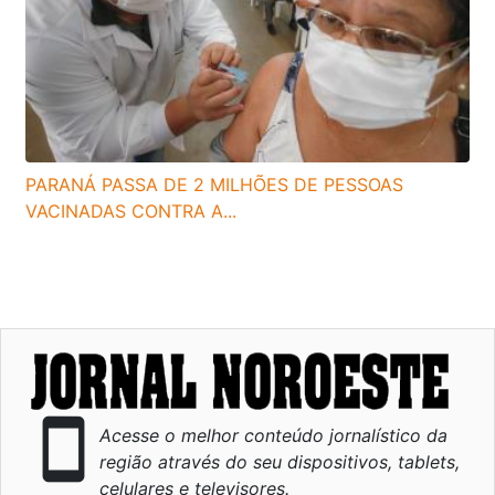
PARANÁ PASSA DE 2 MILHÕES DE PESSOAS
VACINADAS CONTRA A...
smartphone
Acesse o melhor conteúdo jornalístico da
região através do seu dispositivos, tablets,
celulares e televisores.