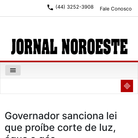
phone
(44) 3252-3908
Fale Conosco
menu
NULL
Governador sanciona lei
que proíbe corte de luz,