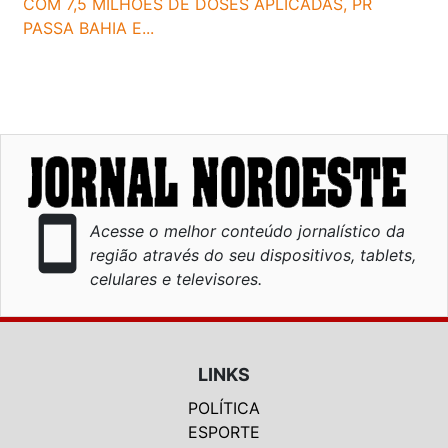
COM 7,5 MILHÕES DE DOSES APLICADAS, PR
PASSA BAHIA E...
smartphone
Acesse o melhor conteúdo jornalístico da
região através do seu dispositivos, tablets,
celulares e televisores.
LINKS
POLÍTICA
ESPORTE