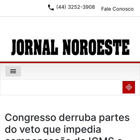
phone
(44) 3252-3908
Fale Conosco
menu
NULL
Congresso derruba partes
do veto que impedia