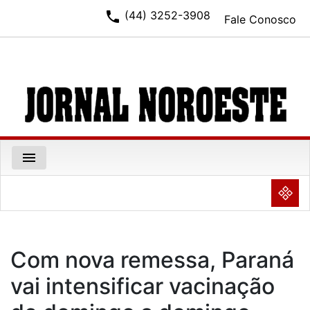
phone
(44) 3252-3908
Fale Conosco
menu
NULL
Com nova remessa, Paraná
vai intensificar vacinação