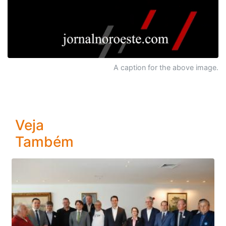
A caption for the above image.
Veja
Também