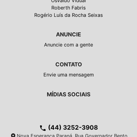
Osvaldo Vidual
Roberth Fabris
Rogério Luís da Rocha Seixas
ANUNCIE
Anuncie com a gente
CONTATO
Envie uma mensagem
MÍDIAS SOCIAIS
(44) 3252-3908
phone
location_on
Nova Esperança Paraná, Rua Governador Bento