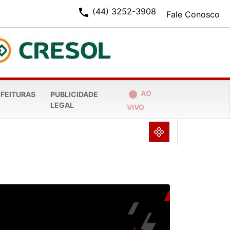
phone
(44) 3252-3908
Fale Conosco
fiber_manual_record
AO
EFEITURAS
PUBLICIDADE
LEGAL
VIVO
NULL