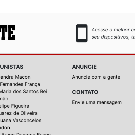
smartphone
Acesse o melhor co
seu dispositivos, ta
UNISTAS
ANUNCIE
sandra Macon
Anuncie com a gente
 Fernandes França
Maria dos Santos Bei
CONTATO
mão
Envie uma mensagem
elipe Figueira
uarez de Oliveira
Luana Vasconcelos
adon
 Bruno Dacome Bueno