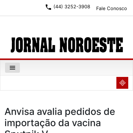
phone
(44) 3252-3908
Fale Conosco
menu
NULL
Anvisa avalia pedidos de
importação da vacina