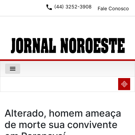
phone
(44) 3252-3908
Fale Conosco
menu
NULL
Alterado, homem ameaça
de morte sua convivente