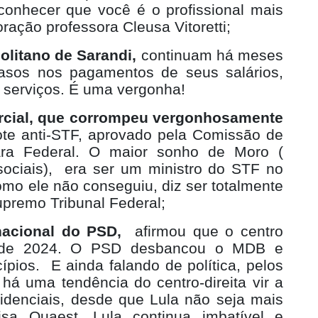
conhecer que você é o profissional mais
ração professora Cleusa Vitoretti;
olitano de Sarandi,
continuam há meses
rasos nos pagamentos de seus salários,
 serviços. É uma vergonha!
arcial, que corrompeu vergonhosamente
te anti-STF, aprovado pela Comissão de
ara Federal. O maior sonho de Moro (
ociais),
era ser um ministro do STF no
mo ele não conseguiu, diz ser totalmente
upremo Tribunal Federal;
 nacional do PSD,
afirmou que o centro
s de 2024. O PSD desbancou o MDB e
ípios.
E ainda falando de política, pelos
há uma tendência do centro-direita vir a
idenciais, desde que Lula não seja mais
isa Quaest, Lula continua imbatível e