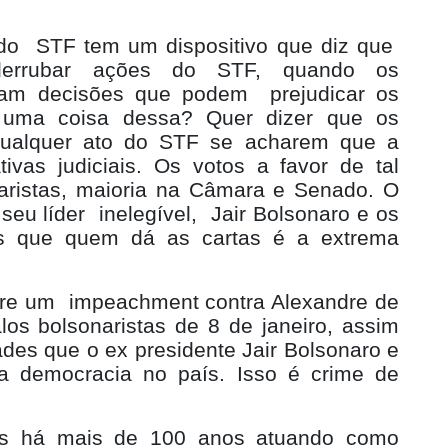
do
STF tem um dispositivo que diz que
derrubar ações do STF, quando os
ram decisões que podem
prejudicar os
de uma coisa dessa? Quer dizer que os
qualquer ato do STF se acharem que a
ivas judiciais. Os votos a favor de tal
aristas, maioria na Câmara e Senado. O
 seu líder
inelegível,
Jair Bolsonaro e os
ís que quem dá as cartas é a extrema
rre um
impeachment contra Alexandre de
os bolsonaristas de 8 de janeiro, assim
ades que o ex presidente Jair Bolsonaro e
 a democracia no país. Isso é crime de
ís há mais de 100 anos atuando como