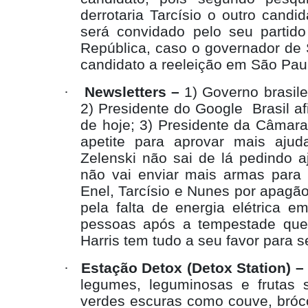
derrotaria Tarcísio o outro candid
será convidado pelo seu partid
República, caso o governador de S
candidato a reeleição em São Pau
·
Newsletters –
1) Governo brasile
2) Presidente do Google
Brasil a
de hoje; 3) Presidente da Câmar
apetite para aprovar mais ajud
Zelenski não sai de lá pedindo a
não vai enviar mais armas para I
Enel, Tarcísio e Nunes por apagã
pela falta de energia elétrica e
pessoas após a tempestade que c
Harris tem tudo a seu favor para s
·
Estação Detox (Detox Station) –
legumes, leguminosas e frutas 
verdes escuras como couve, bróco