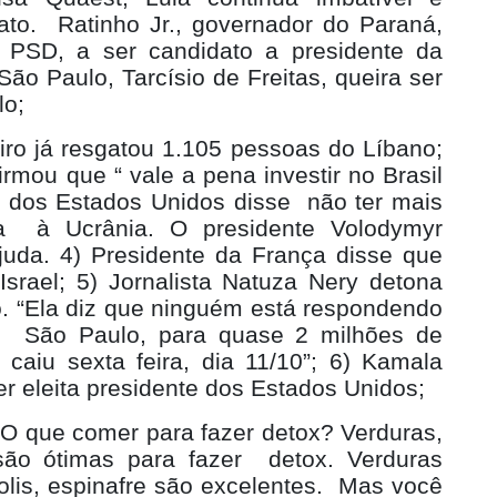
ato.
Ratinho Jr., governador do Paraná,
o PSD, a ser candidato a presidente da
ão Paulo, Tarcísio de Freitas, queira ser
lo;
iro já resgatou 1.105 pessoas do Líbano;
firmou que “ vale a pena investir no Brasil
a dos Estados Unidos disse
não ter mais
a
à Ucrânia. O presidente Volodymyr
juda. 4) Presidente da França disse que
srael; 5) Jornalista Natuza Nery detona
o. “Ela diz que ninguém está respondendo
m
São Paulo, para quase 2 milhões de
aiu sexta feira, dia 11/10”; 6) Kamala
er eleita presidente dos Estados Unidos;
O que comer para fazer detox? Verduras,
são ótimas para fazer
detox. Verduras
lis, espinafre são excelentes.
Mas você