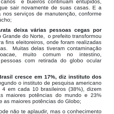
 canos
e bueiros continuam entupidos,
que sair novamente de suas casas. E a
lta nos serviços de manutenção, conforme
úcho;
arata deixa várias pessoas cegas por
o Grande do Norte,
o prefeito transformou
ra fins eleitoreiros, onde foram realizadas
as.
Muitas delas tiveram contaminação
cloacae, muito comum no intestino,
pessoas com retirada do globo ocular
rasil cresce em 17%, diz instituto dos
gundo o instituto de pesquisa americano
4 em cada 10 brasileiros (38%), dizem
das maiores potências do mundo e 23%
re as maiores potências do Globo;
ode não te aplaudir, mas o conhecimento