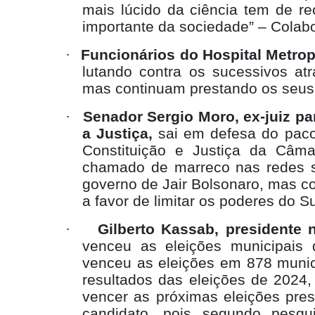
mais lúcido da ciência tem de re
importante da sociedade” – Colabo
·
Funcionários do Hospital Metrop
lutando contra os sucessivos at
mas continuam prestando os seus
·
Senador Sergio Moro, ex-juiz p
a Justiça,
sai em defesa do paco
Constituição e Justiça da Câm
chamado de marreco nas redes s
governo de Jair Bolsonaro, mas co
a favor de limitar os poderes do S
·
Gilberto Kassab, presidente
venceu as eleições municipai
venceu as eleições em 878 munic
resultados das eleições de 2024, 
vencer as próximas eleições pres
candidato, pois segundo pesqu