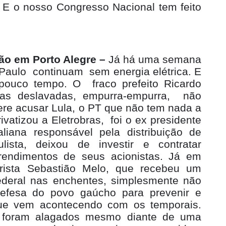
. E o nosso Congresso Nacional tem feito
ão em Porto Alegre –
Já há uma semana
 Paulo
continuam
sem energia elétrica. E
 pouco tempo. O
fraco prefeito Ricardo
s deslavadas, empurra-empurra,
não
ere acusar Lula, o PT que não tem nada a
ivatizou a Eletrobras,
foi o ex presidente
taliana responsável pela distribuição de
ulista, deixou de investir e contratar
 rendimentos de seus acionistas. Já em
narista Sebastião Melo, que recebeu um
federal nas enchentes, simplesmente não
efesa do povo gaúcho para prevenir e
ue vem acontecendo com os temporais.
s foram alagados mesmo diante de uma