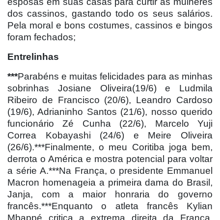
esposas em suas casas para curtir as mulheres
dos cassinos, gastando todo os seus salários.
Pela moral e bons costumes, cassinos e bingos
foram fechados;
Entrelinhas
***
Parabéns e muitas felicidades para as minhas
sobrinhas Josiane Oliveira(19/6) e Ludmila
Ribeiro de Francisco (20/6), Leandro Cardoso
(19/6), Adrianinho Santos (21/6), nosso querido
funcionário Zé Cunha (22/6), Marcelo Yuji
Correa Kobayashi (24/6) e Meire Oliveira
(26/6).***Finalmente, o meu Coritiba joga bem,
derrota o América e mostra potencial para voltar
a série A.***Na França, o presidente Emmanuel
Macron homenageia a primeira dama do Brasil,
Janja, com a maior honraria do governo
francês.***Enquanto o atleta francês Kylian
Mbappé critica a extrema direita da França,