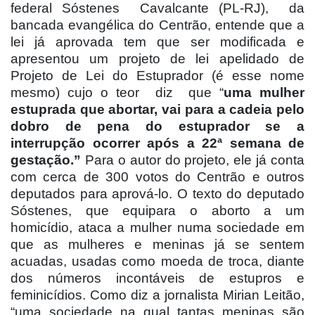
federal Sóstenes
Cavalcante (PL-RJ),
da
bancada evangélica do Centrão, entende que a
lei já aprovada tem que ser modificada e
apresentou um projeto de lei apelidado de
Projeto de Lei do Estuprador (é esse nome
mesmo) cujo o teor
diz
que “
uma mulher
estuprada que abortar, vai para a cadeia pelo
dobro de pena do estuprador se a
interrupção ocorrer após a 22ª semana de
gestação.”
Para o autor do projeto, ele já conta
com cerca de 300 votos do Centrão e outros
deputados para aprová-lo. O texto do deputado
Sóstenes, que equipara o aborto a um
homicídio, ataca a mulher numa sociedade em
que as mulheres e meninas já se sentem
acuadas, usadas como moeda de troca, diante
dos números incontáveis de estupros e
feminicídios. Como diz a jornalista Mirian Leitão,
“uma sociedade na qual tantas meninas são