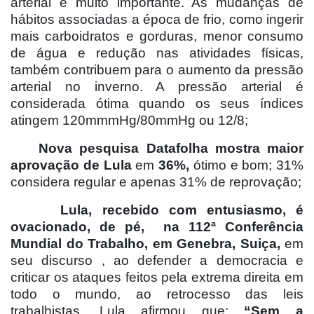
arterial é muito importante. As mudanças de
hábitos associadas a época de frio, como ingerir
mais carboidratos e gorduras, menor consumo
de água e redução nas atividades físicas,
também contribuem para o aumento da pressão
arterial no inverno. A pressão arterial é
considerada ótima quando os seus índices
atingem 120mmmHg/80mmHg ou 12/8;
Nova pesquisa Datafolha mostra maior
aprovação de Lula
em
36%,
ótimo e bom; 31%
considera regular e apenas 31% de reprovação;
Lula, recebido com entusiasmo, é
ovacionado, de pé,
na 112ª Conferência
Mundial do Trabalho, em Genebra, Suiça,
em
seu discurso , ao defender a democracia e
criticar os ataques feitos pela extrema direita em
todo o mundo, ao retrocesso das leis
trabalhistas, Lula afirmou que:
“Sem a