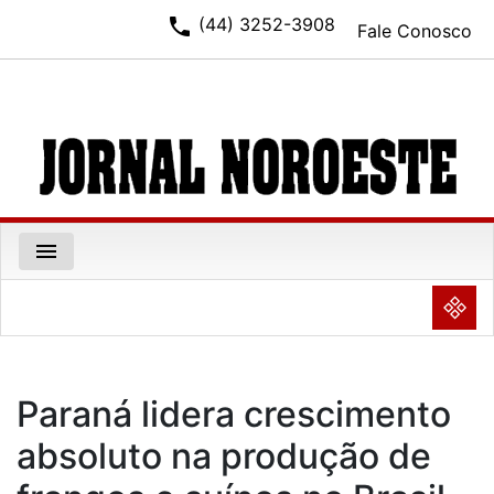
phone
(44) 3252-3908
Fale Conosco
menu
NULL
Paraná lidera crescimento
absoluto na produção de