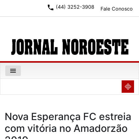
phone
(44) 3252-3908
Fale Conosco
menu
NULL
Nova Esperança FC estreia
com vitória no Amadorzão