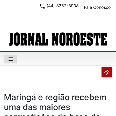
phone
(44) 3252-3908
Fale Conosco
menu
NULL
Maringá e região recebem
uma das maiores