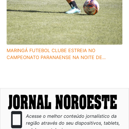
MARINGÁ FUTEBOL CLUBE ESTREIA NO
CAMPEONATO PARANAENSE NA NOITE DE...
smartphone
Acesse o melhor conteúdo jornalístico da
região através do seu dispositivos, tablets,