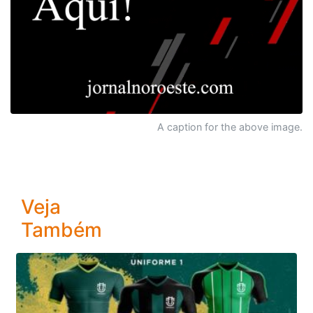
A caption for the above image.
Veja
Também