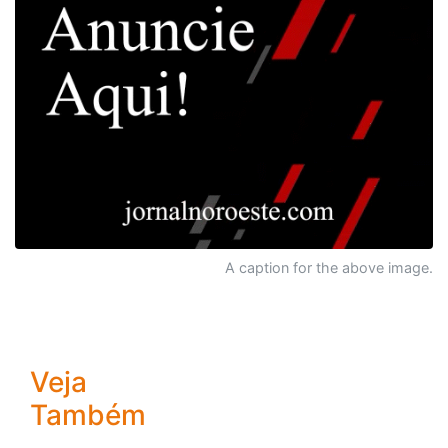
A caption for the above image.
Veja
Também