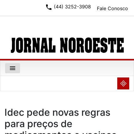
phone
(44) 3252-3908
Fale Conosco
menu
NULL
Idec pede novas regras
para preços de