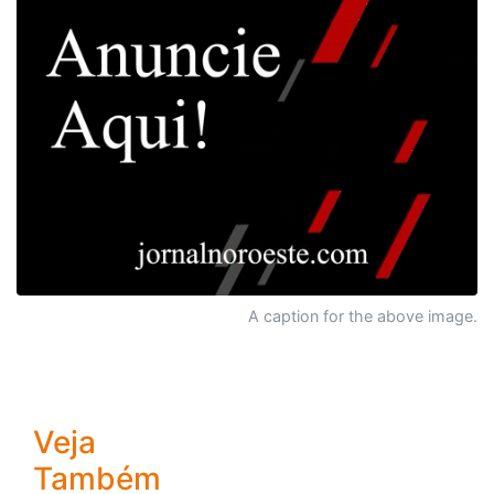
A caption for the above image.
Veja
Também