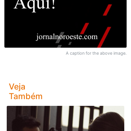
A caption for the above image.
Veja
Também