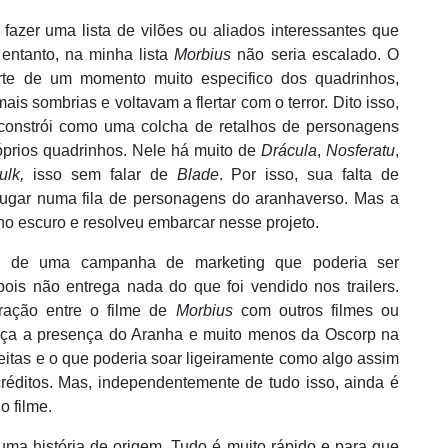
zer uma lista de vilões ou aliados interessantes que
entanto, na minha lista
Morbius
não seria escalado. O
rte de um momento muito especifico dos quadrinhos,
is sombrias e voltavam a flertar com o terror. Dito isso,
 constrói como uma colcha de retalhos de personagens
óprios quadrinhos. Nele há muito de
Drácula
,
Nosferatu
,
ulk,
isso sem falar de
Blade
. Por isso, sua falta de
 lugar numa fila de personagens do aranhaverso. Mas a
 no escuro e resolveu embarcar nesse projeto.
s de uma campanha de marketing que poderia ser
ois não entrega nada do que foi vendido nos trailers.
ra
ção entre o filme de
Morbius
com outros filmes ou
eç
a a presen
ça do Aranha e muito menos da Oscorp na
eitas e o que poderia soar ligeiramente como algo assim
r
éditos. Mas, independentemente de tudo isso, ainda é
o filme.
uma história de origem. Tudo é muito rápido e para que