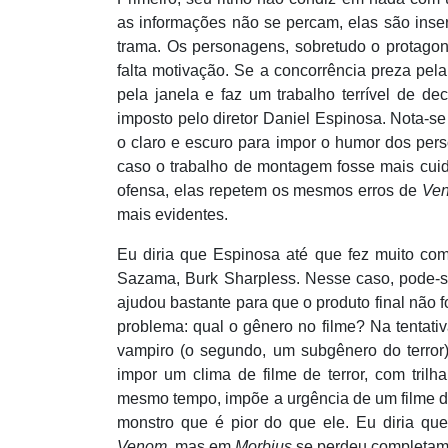
as informações não se percam, elas são inse
trama. Os personagens, sobretudo o protagon
falta motivaçã
o. Se a concorr
ência preza pela 
pela janela e faz um trabalho terrível de d
imposto pelo diretor Daniel Espinosa. Nota-se
o claro e escuro para impor o humor dos pers
caso o trabalho de montagem fosse mais cui
ofensa, elas repetem os mesmos erros de
Ven
mais evidentes.
Eu diria que Espinosa at
é que fez muito com
Sazama, Burk Sharpless. Nesse caso, pode-se 
ajudou bastante para que o produto final não 
problema: qual o gênero no filme? Na tentati
vampiro (o segundo, um subgênero do terror)
impor um clima de filme de terror, com tri
mesmo tempo, impõ
e a urg
ência de um filme d
monstro que é pior do que ele. Eu diria
que
Venom,
mas em
Morbius
se perdeu completam