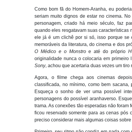
Como bom fã do Homem-Aranha, eu poderia fa
seriam muito dignos de estar no cinema. No 
personagem, criado há meio século, faz pa
quando eles resgatavam suas características ma
ele já é
um clich
ê
por si s
ó, isso porque se
memoráveis da literatura, do cinema e dos pr
O Médico e o Monstro
e até do pró
prio
H
originalidade nunca o colocaria em primeiro
Sony
, achou que acertaria duas vezes um tiro
Agora, o filme chega aos cinemas depoi
classificada, no mínimo, como bem sacana, p
Esqueça o sonho de ver uma possí
vel inte
personagens do possível aranhaverso. Esqu
trama. As conexões tão esperadas não foram f
ficou reservado somente para as cenas pó
s c
preciso considerar mais algumas coisas sobre 
Primeiro, seu ritmo não condiz em nada com 