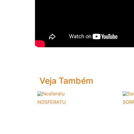
Veja Também
NOSFERATU
SORR