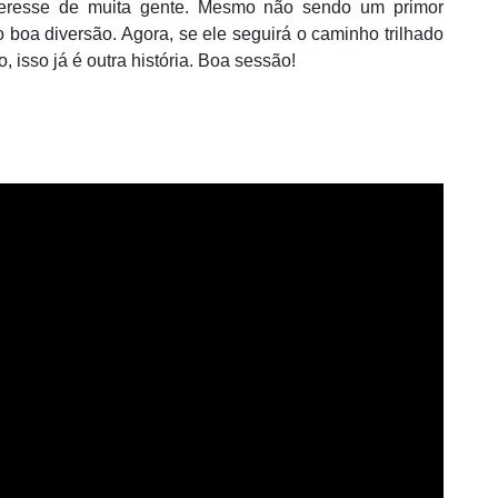
teresse de muita gente. Mesmo não sendo um primor
 boa diversão. Agora, se ele seguirá o caminho trilhado
 isso já é outra história. Boa sessã
o!