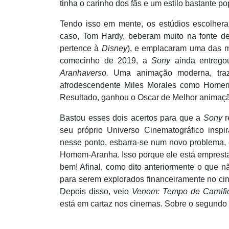
tinha o carinho dos fãs e um estilo bastante po
Tendo isso em mente, os estúdios escolher
caso, Tom Hardy, beberam muito na fonte d
pertence à
Disney
), e emplacaram uma das me
comecinho de 2019, a
Sony
ainda entrego
Aranhaverso.
Uma animação moderna, traze
afrodescendente Miles Morales como Homem
Resultado, ganhou o Oscar de Melhor animaç
Bastou esses dois acertos para que a
Sony
r
seu pró
prio Universo Cinematogr
áfico insp
nesse ponto, esbarra-se num novo problema, 
Homem-Aranha. Isso porque ele está emprest
bem! Afinal, como dito anteriormente o que 
para serem explorados financeiramente no cin
Depois disso, veio
Venom: Tempo de Carnifi
está em cartaz nos cinemas. Sobre o segundo i