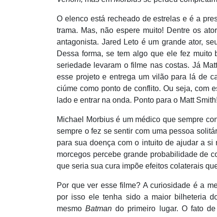
O elenco está recheado de estrelas e
é
a pre
trama. Mas, n
ão espere muito! Dentre os ato
antagonista. Jared Leto é um grande ator, se
Dessa forma, se tem algo que ele fez muito 
seriedade levaram o filme nas costas. Já
Mat
esse projeto e entrega um vilã
o para l
á
de ca
ciúme como ponto de conflito. Ou seja, com 
lado e entrar na onda. Ponto para o
Matt Smith
Michael Morbius
é um médico que sempre con
sempre o fez se sentir com uma pessoa solitá
para sua doença com o intuito de ajudar a s
morcegos percebe grande probabilidade de co
que seria sua cura impõe efeitos colaterais q
Por que ver esse filme? A curiosidade é a m
por isso ele tenha sido a maior bilheteria
mesmo
Batman
do primeiro lugar. O fato d