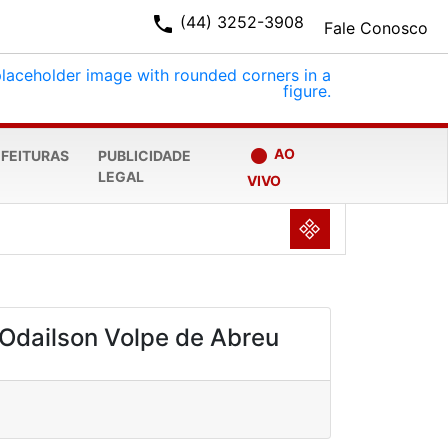
phone
(44) 3252-3908
Fale Conosco
fiber_manual_record
AO
EFEITURAS
PUBLICIDADE
LEGAL
VIVO
NULL
Odailson Volpe de Abreu