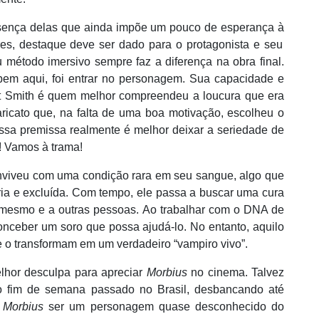
sen
ç
a delas que
ainda impõe um pouco de esperança
à
res, destaque deve ser dado para o protagonista e seu
u método imersivo sempre faz a diferença na obra final.
bem aqui, foi entrar no personagem. Sua capacidade e
t Smith
é quem melhor compreendeu a loucura que era
ricato que
,
na falta de uma boa motivação
,
escolheu o
essa premissa realmente é melhor deixar a seriedade de
! Vamos à
trama!
viveu com uma condição rara em seu sangue, algo que
ria e excluída. Com tempo, ele passa a buscar uma cura
i mesmo e a outras pessoas. Ao trabalhar com o DNA de
nceber um soro que possa ajudá-lo. No entanto, aquilo
ue o transformam em um verdadeiro “vampiro vivo”.
elhor desculpa para apreciar
Morbius
no cinema. Talvez
 do fim de semana passado no Brasil, desbancando até
e
Morbius
ser um personagem quase desconhecido do