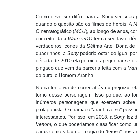
Como deve ser difícil para a Sony ver suas 
quando o quesito são os filmes de heróis. A
M
Cinematográ
fico (
MCU
), ao longo de anos, c
conceito. Já a
Warner/DC
tem a seu favor déc
verdadeiros ícones da Sétima Arte. Dona d
quadrinhos, a
Sony
poderia estar de igual pa
década de 2010 ela permitiu apequenar-se di
pingado que vem da parceria feita com a
Marv
de ouro, o Homem-Aranha.
Numa tentativa de correr atrás do prejuízo, e
torno desse personagem. Isso porque, ao 
inúmeros personagens que exercem sob
re
protagonista. O chamado “aranhaverso” possu
interessantes. Por isso, em 2018, a
Sony
fez d
Venom
, o que poderíamos classificar como um
caras como vilão na trilogia do “teioso” nos