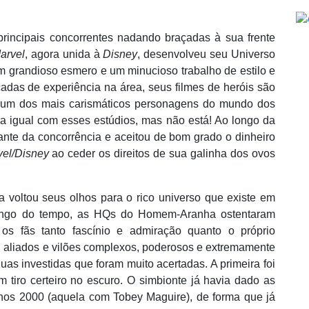
principais concorrentes nadando braçadas à sua frente
arvel
, agora unida à
Disney
, desenvolveu seu Universo
om grandioso esmero e um minucioso trabalho de estilo e
adas de experiência na área, seus filmes de heróis são
e um dos mais carismáticos personagens do mundo dos
ra igual com esses estúdios, mas nã
o est
á! Ao longo da
ante da concorrência e aceitou de bom grado o dinheiro
el/Disney
ao ceder os direitos de sua galinha dos ovos
la voltou seus olhos para o rico universo que existe em
longo do tempo, as HQs do Homem-Aranha ostentaram
os fã
s tanto fasc
í
nio e admira
ção quanto o próprio
i aliados e vilões complexos, poderosos e extremamente
uas investidas que foram muito acertadas. A primeira foi
 tiro certeiro no escuro. O simbionte já havia dado as
 anos 2000 (aquela com Tobey Maguire), de forma que já