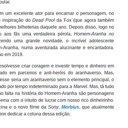
pular.
am um excelente ator para encarnar o personagem, no
e inspiração do
Dead Pool
da Fox (que agora também
lhores bilheterias daquele ano. Depois disso, logo no
u aos fãs uma verdadeira pérola,
Homem-Aranha no
ndo uma grande novidade, o incrível adolescente
-Aranha, numa aventurada alucinante e encantadora.
ão em 2019.
esolvesse criar coragem e investir tempo e dinheiro em
irado em parceiros e anti-heróis do aranhaverso. Mas,
esse seria um aranhaverso sem o elemento principal, o
ado por tempo indeterminado para a
Marvel
. Mas, t
á tudo
não falta na história do Homem-Aranha são personagens
ema com o intuito de lucrar com nosso rico dinheirinho.
cina
e o novo filme da
Sony
,
Morbius
, que atualmente
rei dedicar a coluna dessa ediçã
o.