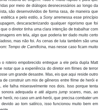
ridas por meio de diálogos desnecessários ao longo da
ista, são desenvolvidos de forma rasa, de maneira que
estética e pelo estilo, a
Sony
arremessa esse princ
ípio
ecupagem, descaracterizando qualquer rigorismo que foi
 que o diretor tinha uma clara intenção de trabalhar com
onagens em tela, algo que poderia ter dado muito certo
dadoso, mas não foi. As cenas de luta também são uma
om: Tempo de Carnificina,
mas nesse caso ficam muito
 o roteiro empobrecido entregue a ele pela dupla
Matt
notar que a experiência do diretor em filmes de terror
fosse um grande desastre. Mas, eis que aqui reside outro
va de construir um mix de gê
neros entre filme de her
ói e
, ele falha miseravelmente nos dois. Isso porque tenta
lha sonora adequada e até alguns
jump scares
, mas, ao
e herói, no caso um anti-herói, que precisa combater um
 devido ao tom satírico, isso funcionou muito bem em
ente.