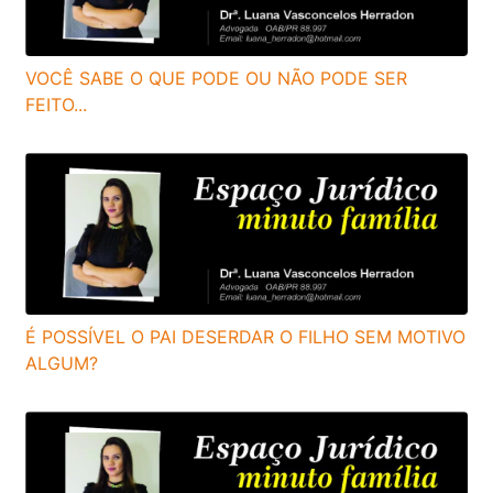
VOCÊ SABE O QUE PODE OU NÃO PODE SER
FEITO...
É POSSÍVEL O PAI DESERDAR O FILHO SEM MOTIVO
ALGUM?