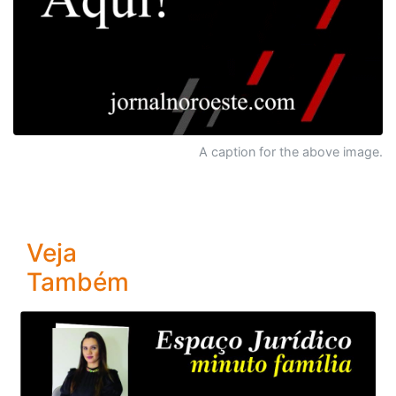
A caption for the above image.
Veja
Também