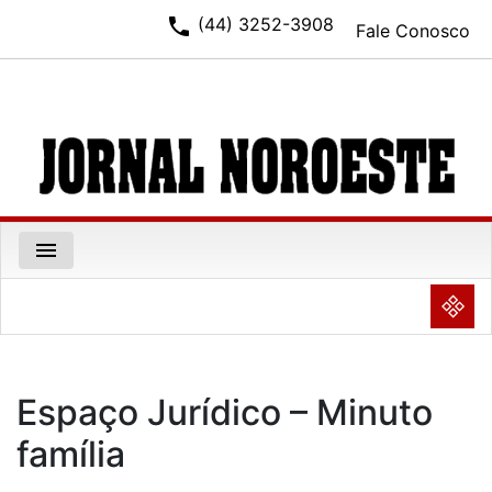
phone
(44) 3252-3908
Fale Conosco
menu
NULL
Espaço Jurídico – Minuto
família