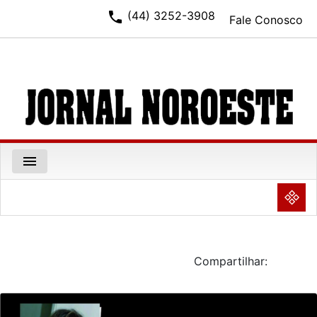
phone
(44) 3252-3908
Fale Conosco
menu
NULL
Compartilhar: