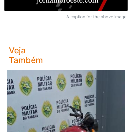
A caption for the above image.
Veja
Também