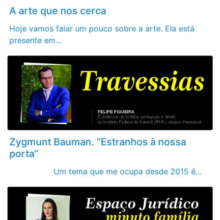
A arte que nos cerca
Hoje vamos falar um pouco sobre a arte. Ela está
presente em...
Zygmunt Bauman. “Estranhos à nossa
porta”
Um tema que me ocupa desde 2015 é...