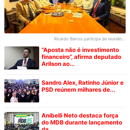
Ricardo Barros participa de reunião...
“Aposta não é investimento
financeiro”, afirma deputado
Arilson ao...
Sandro Alex, Ratinho Júnior e
PSD reúnem milhares de...
Anibelli Neto destaca força
do MDB durante lançamento
da...