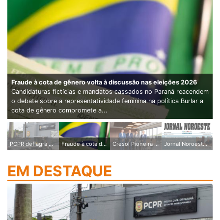
Fraude à cota de gênero volta à discussão nas eleições 2026
Candidaturas fictícias e mandatos cassados no Paraná reacendem
o debate sobre a representatividade feminina na política Burlar a
cota de gênero compromete a...
PCPR deflagra Operação Civitas em Nova Esperança e prende cinco pessoas em...
Fraude à cota de gênero volta à discussão nas eleições 2026
Cresol Pioneira alcança a marca de R$ 4 bilhões em ativos
Jornal Noroeste - edição nº1825 desta sexta-feira, 07 de agosto de 2026
EM DESTAQUE