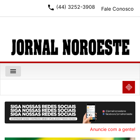
phone
(44) 3252-3908
Fale Conosco
menu
NULL
Anuncie com a gente!