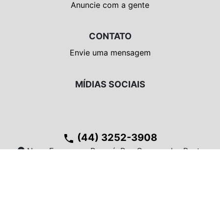
Anuncie com a gente
CONTATO
Envie uma mensagem
MÍDIAS SOCIAIS
(44) 3252-3908
phone
location_on
Nova Esperança Paraná, Rua Governador Bento
Munhoz da Rocha Neto, 354 - Sala 101
Theme desenvolvido por ZT soluções
Mantido por