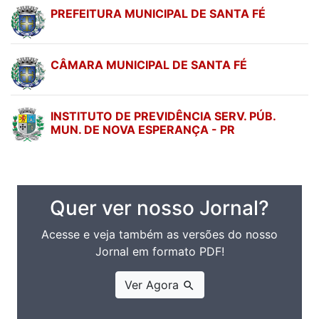
PREFEITURA MUNICIPAL DE SANTA FÉ
CÂMARA MUNICIPAL DE SANTA FÉ
INSTITUTO DE PREVIDÊNCIA SERV. PÚB.
MUN. DE NOVA ESPERANÇA - PR
Quer ver nosso Jornal?
Acesse e veja também as versões do nosso
Jornal em formato PDF!
Ver Agora
search